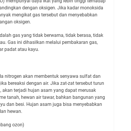
) mempunyai daya ikat yang lebih tinggi terhadap
bandingkan dengan oksigen. Jika kadar monoksida
 banyak mengikat gas tersebut dan menyebabkan
rangan oksigen.
lah gas yang tidak berwarna, tidak berasa, tidak
bau. Gas ini dihasilkan melalui pembakaran gas,
ar padat atau kayu.
da nitrogen akan membentuk senyawa sulfat dan
jika bereaksi dengan air. Jika zat-zat tersebut turun
, akan terjadi hujan asam yang dapat merusak
me tanah, hewan air tawar, bahkan bangunan yang
yu dan besi. Hujan asam juga bisa menyebabkan
dan hewan.
lubang ozon)