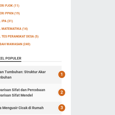
ERI PJOK
(11)
ERI PPKN
(19)
L IPA
(31)
L MATEMATIKA
(14)
L TES PERANGKAT DESA
(5)
BAH WAWASAN
(240)
KEL POPULER
an Tumbuhan: Struktur Akar
mbuhan
arisan Sifat dan Percobaan
arisan Sifat Mendel
a Mengusir Cicak di Rumah