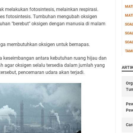
MAT
k melakukan fotosintesis, melainkan respirasi.
MAT
roses fotosintesis. Tumbuhan mengubah oksigen
uhan "berebut" oksigen dengan manusia di malam
SOA
SOA
SOA
uga membutuhkan oksigen untuk bernapas.
TAM
keseimbangan antara kebutuhan ruang hijau dan
rah agar oksigen selalu tersedia dalam jumlah yang
ARTI
ersebut, pencemaran udara akan terjadi.
Org
Tu
Pew
Pew
Car