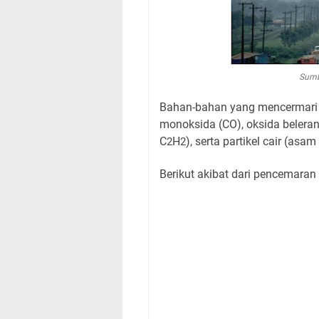
Sumb
Bahan-bahan yang mencermari u
monoksida (CO), oksida belera
C
H
), serta partikel cair (asa
2
2
Berikut akibat dari pencemaran