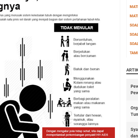
MAT
MAT
SOA
SOA
SOA
TAM
ARTI
Pew
Pew
Org
Tu
Sya
dan