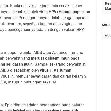
Kes
ita. Kanker serviks terjadi pada serviks (leher
Man
anya disebabkan oleh virus
HPV (Human papilloma
dak menular. Penanganannya adalah dengan operasi
uk, ovarium, sepertiga bagian atas vagina, dan
ARSI
Upaya pencegahannya adalah dengan vaksin HPV.
ria maupun wanita. AIDS atau Acquired Immuno
lah penyakit yang
merusak sistem imun
pada
ng sel darah putih
. Sampai sekarang penyakit ini
 AIDS disebabkan oleh
virus HIV (Human
. Virus ini menular lewat darah dan cairan kelamin,
k, ASI, maupun hubungan seksual.
ia. Epididimitis adalah peradangan pada saluran
an oleh
infeksi
atau karena
terkena penyakit