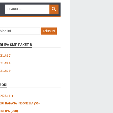
I IPA SMP PAKET B
KELAS 7
KELAS 8
KELAS 9
GORI
ENDA
(11)
ERI BAHASA INDONESIA
(56)
ERI IPA
(200)