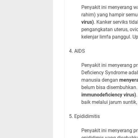
Penyakit ini menyerang wan
rahim) yang hampir semu
virus)
. Kanker serviks ti
pengangkatan uterus, ovid
kelenjar limfa panggul. 
4. AIDS
Penyakit ini menyerang p
Deficiency Syndrome ada
manusia dengan
menyera
belum bisa disembuhkan.
immunodeficiency virus)
baik melalui jarum sunti
5. Epididimitis
Penyakit ini menyerang pr
epididimis yang disebabk