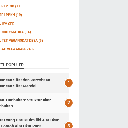
ERI PJOK
(11)
ERI PPKN
(19)
L IPA
(31)
L MATEMATIKA
(14)
L TES PERANGKAT DESA
(5)
BAH WAWASAN
(240)
KEL POPULER
arisan Sifat dan Percobaan
arisan Sifat Mendel
an Tumbuhan: Struktur Akar
mbuhan
rat yang Harus Dimiliki Alat Ukur
 Contoh Alat Ukur Pada