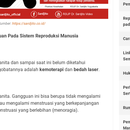
Pen
Rep
Sumber:
https://sardjito.co.id/
pad
guan Pada Sistem Reproduksi Manusia
Car
Lin
Sem
nita dan sampai saat ini belum diketahui
gobatannya adalah
kemoterapi
dan
bedah laser
.
Huk
Per
Ser
anita. Gangguan ini bisa berupa tidak mengalami
tau mengalami menstruasi yang berkepanjangan
Rum
struasi yang berlebihan (menoragia).
Pen
Man