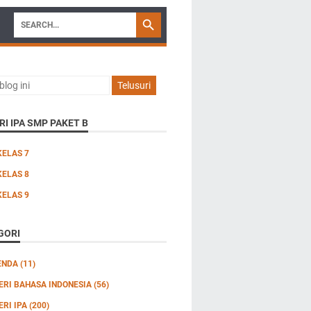
I IPA SMP PAKET B
KELAS 7
KELAS 8
KELAS 9
GORI
ENDA
(11)
ERI BAHASA INDONESIA
(56)
ERI IPA
(200)