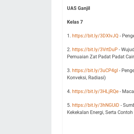
UAS Ganjil
Kelas 7
1.
https://bit.ly/3DXIvJQ
- Penge
2.
https://bit.ly/3VrtDuP
- Wujud
Pemuaian Zat Padat Padat Cai
3.
https://bit.ly/3uCP4gI
- Penge
Konveksi, Radiasi)
4.
https://bit.ly/3HLjRQe
- Maca
5.
https://bit.ly/3hNGUiD
- Sumb
Kekekalan Energi, Serta Conto