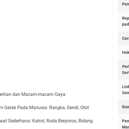
Pen
Rep
pad
Car
Huk
Per
Ser
Lin
Sem
gertian dan Macam-macam Gaya
Rum
em Gerak Pada Manusia: Rangka, Sendi, Otot
wat Sederhana: Katrol, Roda Berporos, Bidang
Pen
Man