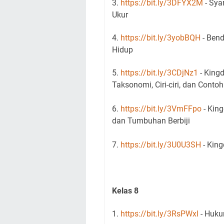
3.
https://bit.ly/3DFYX2M
- Sya
Ukur
4.
https://bit.ly/3yobBQH
- Bend
Hidup
5.
https://bit.ly/3CDjNz1
- Kingd
Taksonomi, Ciri-ciri, dan Contoh
6.
https://bit.ly/3VmFFpo
-
K
ing
dan Tumbuhan Berbiji
7.
https://bit.ly/3U0U3SH
- King
Kelas 8
1.
https://bit.ly/3RsPWxI
- Huku