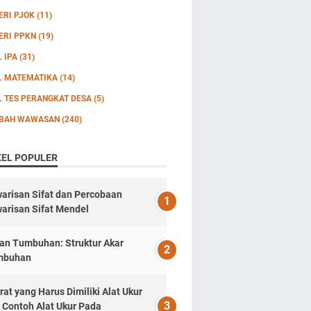
ERI PJOK
(11)
ERI PPKN
(19)
L IPA
(31)
L MATEMATIKA
(14)
L TES PERANGKAT DESA
(5)
BAH WAWASAN
(240)
KEL POPULER
arisan Sifat dan Percobaan
arisan Sifat Mendel
an Tumbuhan: Struktur Akar
mbuhan
rat yang Harus Dimiliki Alat Ukur
 Contoh Alat Ukur Pada