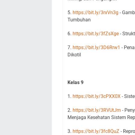
5.
https://bit.ly/3rxVn3g
- Gamb
Tumbuhan
6.
https://bit.ly/3fZsXge
- Struk
7.
https://bit.ly/3D6Rrw1
- Pena
Dikotil
Kelas 9
1.
https://bit.ly/3cPXX0X
- Sist
2.
https://bit.ly/3RVUtJm
- Peny
Menjaga Kesehatan Sistem Rep
3.
https://bit.ly/3fc8QuZ
- Repr