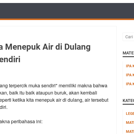
 Menepuk Air di Dulang
MATER
endiri
IPA 
IPA 
lang terpercik muka sendiri" memiliki makna bahwa
IPA 
kan, baik itu baik ataupun buruk, akan kembali
perti ketika kita menepuk air di dulang, air tersebut
KATE
iri.
LEG
akna peribahasa ini:
MAT
MAT