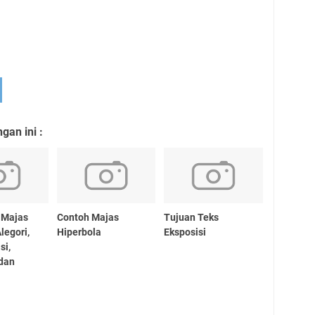
an ini :
 Majas
Contoh Majas
Tujuan Teks
legori,
Hiperbola
Eksposisi
si,
 dan