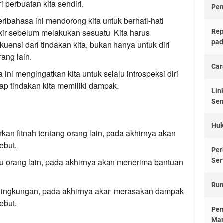
i perbuatan kita sendiri.
Pen
ribahasa ini mendorong kita untuk berhati-hati
kir sebelum melakukan sesuatu. Kita harus
Rep
pad
nsi dari tindakan kita, bukan hanya untuk diri
rang lain.
Car
ini mengingatkan kita untuk selalu introspeksi diri
p tindakan kita memiliki dampak.
Lin
Sem
Huk
n fitnah tentang orang lain, pada akhirnya akan
ebut.
Per
orang lain, pada akhirnya akan menerima bantuan
Ser
Rum
lingkungan, pada akhirnya akan merasakan dampak
ebut.
Pen
Man