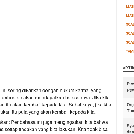
MAT
MAT
SOA
SOA
SOA
TAM
ARTI
Pew
ini sering dikaitkan dengan hukum karma, yang
Pew
perbuatan akan mendapatkan balasannya. Jika kita
n itu akan kembali kepada kita. Sebaliknya, jika kita
Org
ukan itu pula yang akan kembali kepada kita.
Tu
akan:
Peribahasa ini juga mengingatkan kita bahwa
Sya
s setiap tindakan yang kita lakukan. Kita tidak bisa
dan