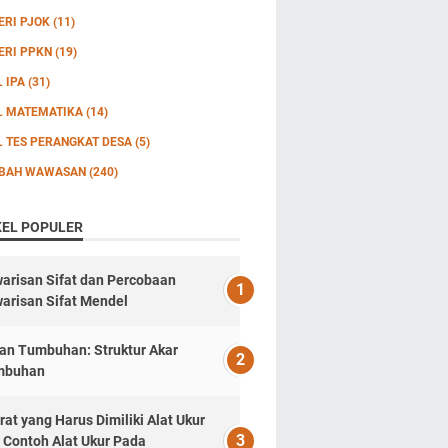
ERI PJOK
(11)
ERI PPKN
(19)
L IPA
(31)
L MATEMATIKA
(14)
L TES PERANGKAT DESA
(5)
BAH WAWASAN
(240)
KEL POPULER
arisan Sifat dan Percobaan
arisan Sifat Mendel
an Tumbuhan: Struktur Akar
mbuhan
rat yang Harus Dimiliki Alat Ukur
 Contoh Alat Ukur Pada