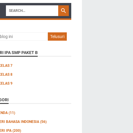
I IPA SMP PAKET B
KELAS 7
KELAS 8
KELAS 9
GORI
ENDA
(11)
ERI BAHASA INDONESIA
(56)
ERI IPA
(200)