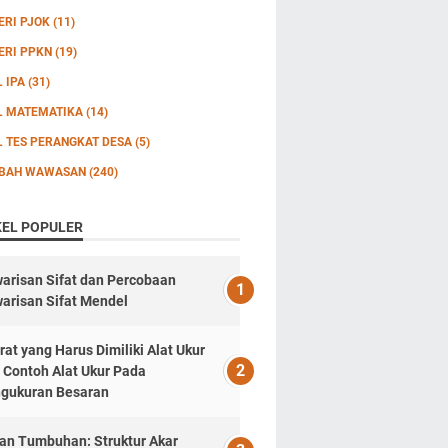
ERI PJOK
(11)
ERI PPKN
(19)
L IPA
(31)
L MATEMATIKA
(14)
L TES PERANGKAT DESA
(5)
BAH WAWASAN
(240)
KEL POPULER
arisan Sifat dan Percobaan
arisan Sifat Mendel
rat yang Harus Dimiliki Alat Ukur
 Contoh Alat Ukur Pada
gukuran Besaran
an Tumbuhan: Struktur Akar