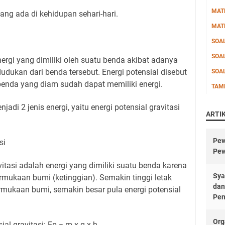
MAT
ng ada di kehidupan sehari-hari.
MAT
SOA
SOA
nergi yang dimiliki oleh suatu benda akibat adanya
dukan dari benda tersebut. Energi potensial disebut
SOA
enda yang diam sudah dapat memiliki energi.
TAM
jadi 2 jenis energi, yaitu energi potensial gravitasi
ARTI
Pew
asi
Pew
vitasi adalah energi yang dimiliki suatu benda karena
Sya
mukaan bumi (ketinggian). Semakin tinggi letak
dan
rmukaan bumi, semakin besar pula energi potensial
Pen
Org
al gravitasi: Ep = m x g x h