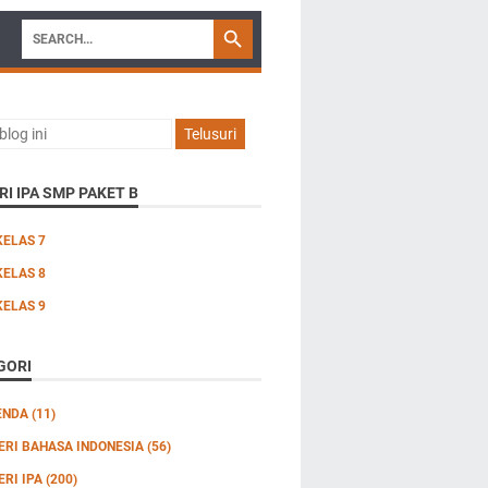
I IPA SMP PAKET B
KELAS 7
KELAS 8
KELAS 9
GORI
ENDA
(11)
ERI BAHASA INDONESIA
(56)
ERI IPA
(200)