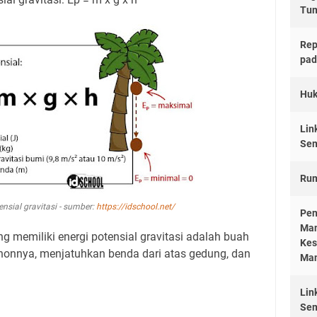
Tu
Rep
pad
Huk
Lin
Sem
Rum
nsial gravitasi - sumber:
https://idschool.net/
Pen
Man
g memiliki energi potensial gravitasi adalah buah
Kes
ohonnya, menjatuhkan benda dari atas gedung, dan
Man
Lin
Sem