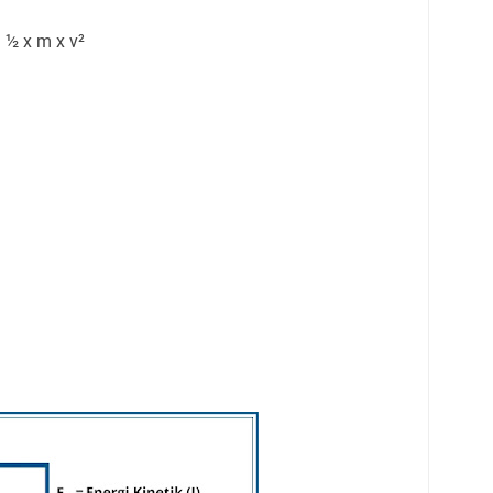
=
½ x m x v
²