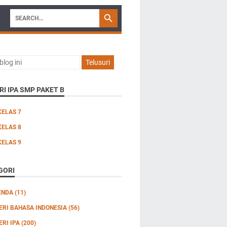
I IPA SMP PAKET B
KELAS 7
KELAS 8
KELAS 9
GORI
ENDA
(11)
ERI BAHASA INDONESIA
(56)
ERI IPA
(200)