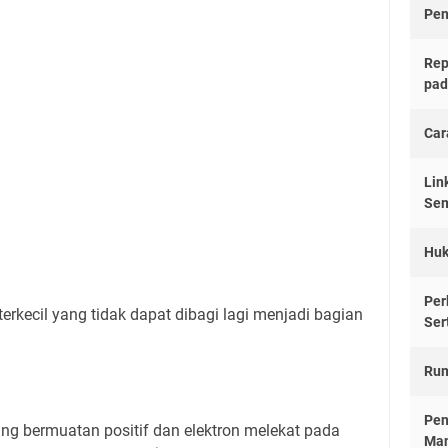
Pen
Rep
pad
Car
Lin
Sem
Huk
Per
erkecil yang tidak dapat dibagi lagi menjadi bagian
Ser
Rum
Pen
ang bermuatan positif dan elektron melekat pada
Man