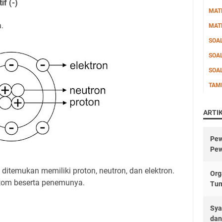
f (-)
MAT
a.
MAT
SOA
SOA
SOA
TAM
ARTI
Pew
Pew
ditemukan memiliki proton, neutron, dan elektron.
Org
tom beserta penemunya.
Tu
Sya
dan