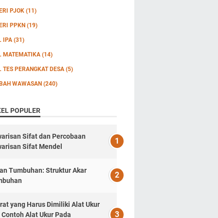
ERI PJOK
(11)
ERI PPKN
(19)
L IPA
(31)
L MATEMATIKA
(14)
L TES PERANGKAT DESA
(5)
BAH WAWASAN
(240)
KEL POPULER
arisan Sifat dan Percobaan
arisan Sifat Mendel
an Tumbuhan: Struktur Akar
mbuhan
rat yang Harus Dimiliki Alat Ukur
 Contoh Alat Ukur Pada