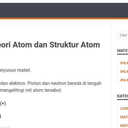
ri Atom dan Struktur Atom
MATER
IPA 
penyusun materi.
IPA 
IPA 
n, dan elektron. Proton dan neutron berada di tengah
mengelilingi inti atom tersebut.
KATE
(+)
LEG
l
MAT
MAT