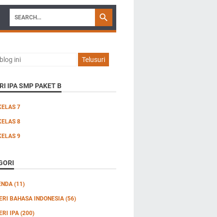
I IPA SMP PAKET B
KELAS 7
KELAS 8
KELAS 9
GORI
ENDA
(11)
ERI BAHASA INDONESIA
(56)
ERI IPA
(200)