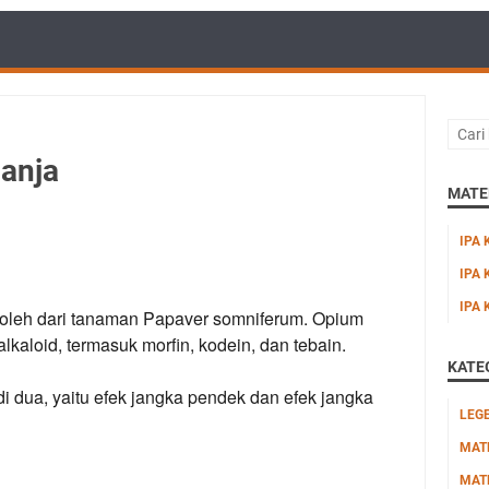
anja
MATER
IPA 
IPA 
IPA 
roleh dari tanaman Papaver somniferum. Opium
aloid, termasuk morfin, kodein, dan tebain.
KATE
i dua, yaitu efek jangka pendek dan efek jangka
LEG
MAT
MAT