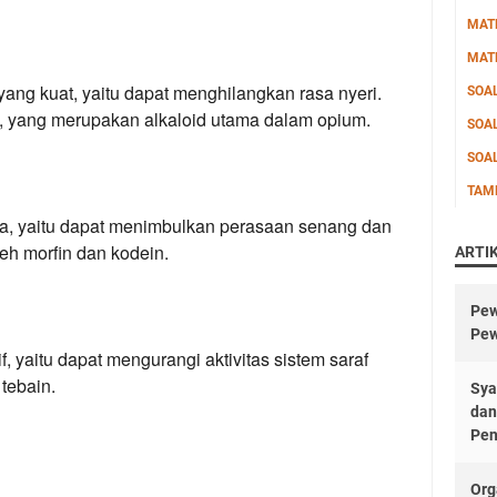
MAT
MAT
yang kuat, yaitu dapat menghilangkan rasa nyeri.
SOA
n, yang merupakan alkaloid utama dalam opium.
SOA
SOA
TAM
ria, yaitu dapat menimbulkan perasaan senang dan
leh morfin dan kodein.
ARTI
Pew
Pew
f, yaitu dapat mengurangi aktivitas sistem saraf
 tebain.
Sya
dan
Pen
Org