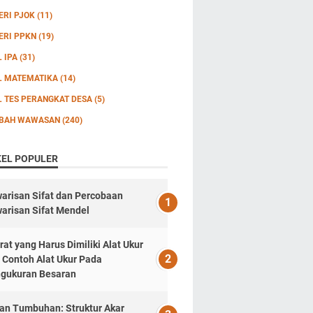
ERI PJOK
(11)
ERI PPKN
(19)
L IPA
(31)
L MATEMATIKA
(14)
L TES PERANGKAT DESA
(5)
BAH WAWASAN
(240)
KEL POPULER
arisan Sifat dan Percobaan
arisan Sifat Mendel
rat yang Harus Dimiliki Alat Ukur
 Contoh Alat Ukur Pada
gukuran Besaran
an Tumbuhan: Struktur Akar