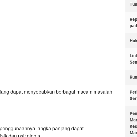
Tu
Rep
pad
Huk
Lin
Sem
Rum
jang dapat menyebabkan berbagai macam masalah
Per
Ser
Pen
Man
Kes
a penggunaannya jangka panjang dapat
Man
sik dan psikologis.