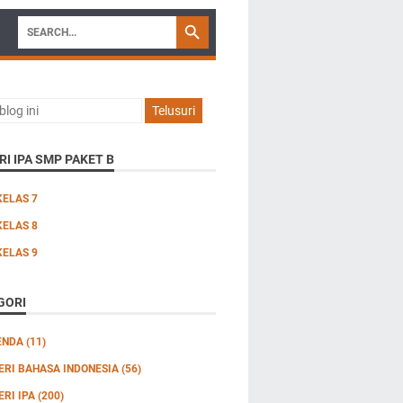
I IPA SMP PAKET B
KELAS 7
KELAS 8
KELAS 9
GORI
ENDA
(11)
ERI BAHASA INDONESIA
(56)
ERI IPA
(200)