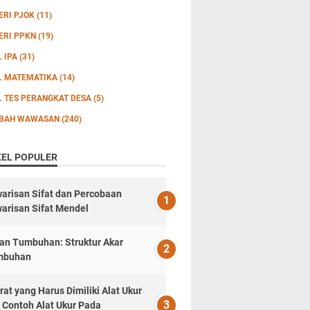
ERI PJOK
(11)
ERI PPKN
(19)
L IPA
(31)
L MATEMATIKA
(14)
L TES PERANGKAT DESA
(5)
BAH WAWASAN
(240)
KEL POPULER
arisan Sifat dan Percobaan
arisan Sifat Mendel
an Tumbuhan: Struktur Akar
mbuhan
rat yang Harus Dimiliki Alat Ukur
 Contoh Alat Ukur Pada