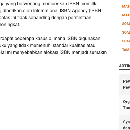
ga yang berwenang memberikan ISBN memiliki
MAT
g diberikan oleh International ISBN Agency (ISBN-
MAT
rbatas ini tidak sebanding dengan permintaan
meningkat.
SOA
SOA
rdapat beberapa kasus di mana ISBN digunakan
SOA
ku yang tidak memenuhi standar kualitas atau
TAM
 Hal ini menyebabkan alokasi ISBN menjadi semakin
ARTI
:
Pew
Pew
Org
Tu
Sya
dan