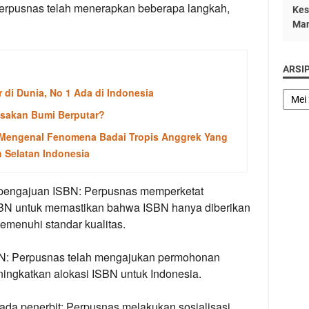
Perpusnas telah menerapkan beberapa langkah,
Kes
Man
ARSI
 di Dunia, No 1 Ada di Indonesia
asakan Bumi Berputar?
: Mengenal Fenomena Badai Tropis Anggrek Yang
h Selatan Indonesia
 pengajuan ISBN:
Perpusnas memperketat
SBN untuk memastikan bahwa ISBN hanya diberikan
menuhi standar kualitas.
N:
Perpusnas telah mengajukan permohonan
ingkatkan alokasi ISBN untuk Indonesia.
ada penerbit:
Perpusnas melakukan sosialisasi