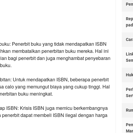
Pen
Rep
pad
Car
buku:
Penerbit buku yang tidak mendapatkan ISBN
hkan membatalkan penerbitan buku mereka. Hal ini
Lin
ian bagi penerbit dan juga menghambat penyebaran
Sem
 buku.
Huk
bitan:
Untuk mendapatkan ISBN, beberapa penerbit
a calo yang memungut biaya yang cukup tinggi. Hal
Per
nerbitan buku meningkat.
Ser
ap ISBN:
Krisis ISBN juga memicu berkembangnya
Rum
a penerbit dapat membeli ISBN ilegal dengan harga
Pen
Man