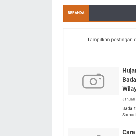
BERANDA
Tampilkan postingan 
Huja
Bada
Wila
Januari
Badai t
Samudr
Cara