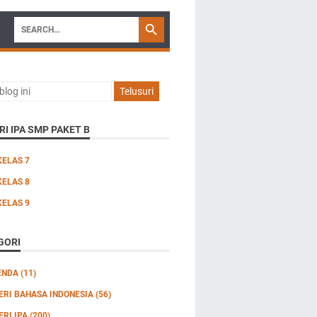
I IPA SMP PAKET B
KELAS 7
KELAS 8
KELAS 9
GORI
ENDA
(11)
ERI BAHASA INDONESIA
(56)
ERI IPA
(200)