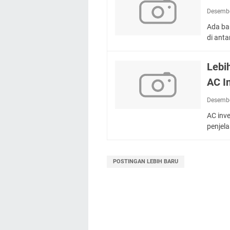
Desembe
Ada ba
di ant
Lebi
AC I
Desembe
AC inve
penjel
POSTINGAN LEBIH BARU