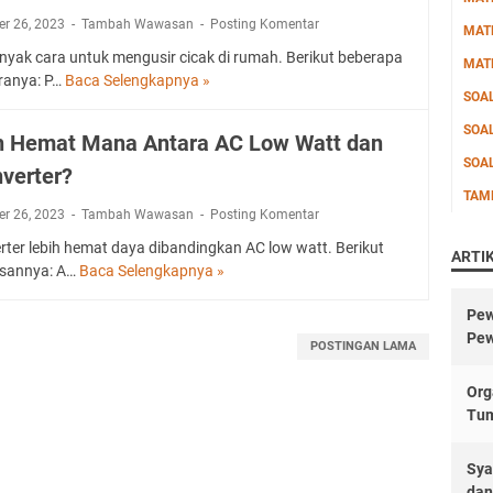
n
r 26, 2023
Tambah Wawasan
Posting Komentar
MAT
L
nyak cara untuk mengusir cicak di rumah. Berikut beberapa
e
MAT
aranya: P…
Baca Selengkapnya »
C
b
SOA
a
a
r
SOA
t
h Hemat Mana Antara AC Low Watt dan
a
S
SOA
nverter?
M
e
TAM
e
t
r 26, 2023
Tambah Wawasan
Posting Komentar
n
i
g
rter lebih hemat daya dibandingkan AC low watt. Berikut
a
ARTI
u
asannya: A…
Baca Selengkapnya »
p
L
s
H
e
i
Pew
a
b
r
Pew
r
i
POSTINGAN LAMA
C
i
h
i
:
H
Org
c
M
e
Tu
a
e
m
k
n
a
Sya
d
g
t
dan