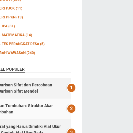
ERI PJOK
(11)
ERI PPKN
(19)
L IPA
(31)
L MATEMATIKA
(14)
L TES PERANGKAT DESA
(5)
BAH WAWASAN
(240)
KEL POPULER
arisan Sifat dan Percobaan
arisan Sifat Mendel
an Tumbuhan: Struktur Akar
mbuhan
rat yang Harus Dimiliki Alat Ukur
 Contoh Alat Ukur Pada