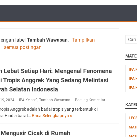
dengan label
Tambah Wawasan
.
Tampilkan
semua postingan
MATER
n Lebat Setiap Hari: Mengenal Fenomena
IPA 
i Tropis Anggrek Yang Sedang Melintasi
IPA 
yah Selatan Indonesia
IPA 
 19, 2024
IPA Kelas 9
,
Tambah Wawasan
Posting Komentar
KATE
ropis Anggrek adalah badai tropis yang terbentuk di
a Hindia barat…
Baca Selengkapnya »
H
LEG
u
MAT
j
 Mengusir Cicak di Rumah
a
MAT